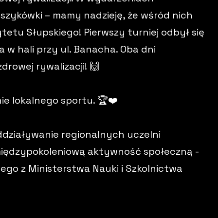
szykówki – mamy nadzieję, że wśród nich
ytetu Słupskiego! Pierwszy turniej odbył się
a w hali przy ul. Banacha. Oba dni
rowej rywalizacji! 🙌
ie lokalnego sportu. 🏆❤️
ddziaływanie regionalnych uczelni
międzypokoleniową aktywność społeczną -
go z Ministerstwa Nauki i Szkolnictwa