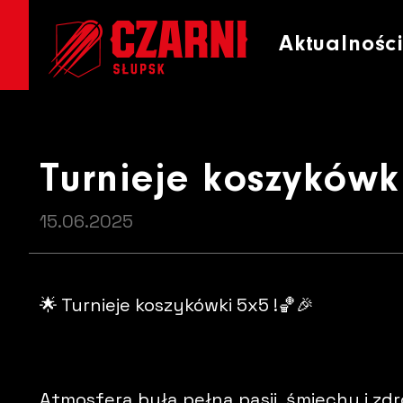
Turnieje koszykówki 5x5
Aktualnośc
Turnieje koszykówki
15.06.2025
🌟 Turnieje koszykówki 5x5 !🏀🎉
Atmosfera była pełna pasji, śmiechu i zd