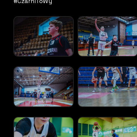
#CzarniToWy