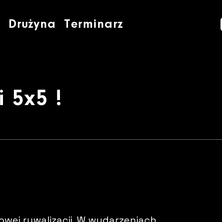
 !
i
Drużyna
Terminarz
 5x5 !
rowej rywalizacji. W wydarzeniach