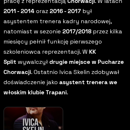
pracę z reprezentacją
Chorwacji
. W latach
2011 - 2014
oraz
2016 - 2017
był
asystentem trenera kadry narodowej,
natomiast w sezonie
2017/2018
przez kilka
miesięcy pełnił funkcję pierwszego
szkoleniowca reprezentacji. W
KK
Split
wywalczył
drugie miejsce w Pucharze
Chorwacji
. Ostatnio Ivica Skelin zdobywał
doświadczenie jako
asystent trenera we
włoskim klubie Trapani
.