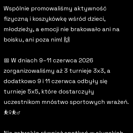
Wspólnie promowaliśmy aktywność
fizyczną i koszykówkę wśród dzieci,
młodzieży, a emocji nie brakowało ani na
boisku, ani poza nim! 🙌
📅 W dniach 9–11 czerwca 2026
zorganizowaliśmy aż 3 turnieje 3x3, a
dodatkowo 9 i 11 czerwca odbyły się
turnieje 5x5, które dostarczyły
uczestnikom mnóstwo sportowych wrażeń.
⛹️‍♀️⛹️‍♂️
Nie zabrakło również spotkań w słupskich